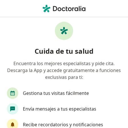
Men
¿Qué estás buscando?
Página De Inicio
Medicamentos
Minoxidil Mk 2% Locion
Minoxidil mk 2% locion -
Cuida de tu salud
Información, expertos y
Encuentra los mejores especialistas y pide cita.
preguntas frecuentes
Descarga la App y accede gratuitamente a funciones
exclusivas para ti:
Gestiona tus visitas fácilmente
Información
Pregunta al Experto
Envía mensajes a tus especialistas
Uso de Minoxidil mk 2% locion
Recibe recordatorios y notificaciones