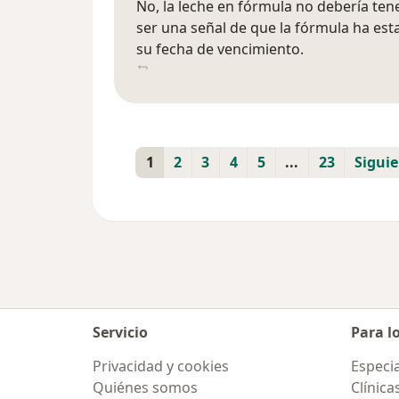
No, la leche en fórmula no debería ten
ser una señal de que la fórmula ha es
su fecha de vencimiento.
1
2
3
4
5
...
23
Sigui
Servicio
Para l
Privacidad y cookies
Especia
Quiénes somos
Clínica