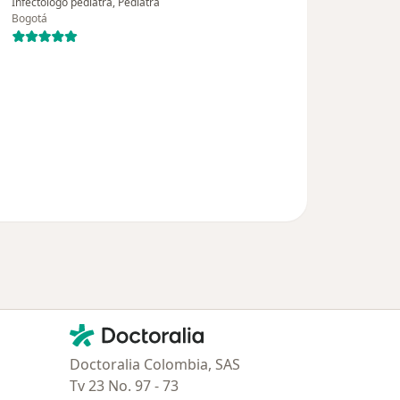
Infectólogo pediatra, Pediatra
Bogotá
Contacto
Doctoralia - Página de inicio
Doctoralia Colombia, SAS
Tv 23 No. 97 - 73