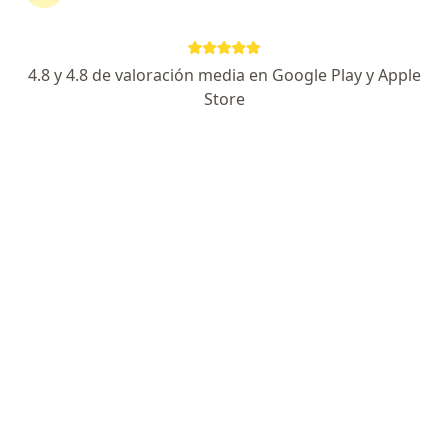
TipoAntiinflamatorio.
4.8 y 4.8 de valoración media en Google Play y Apple
Store
Preguntas sobre Niflamin plniflamin pl forte
Nuestros expertos han respondido 165 preguntas
sobre Niflamin plniflamin pl forte
Hacer una pregunta
Tengo 3 días doliendome una muela que me
recomienda
Dra. Mariely Lacruz
Odontólogo