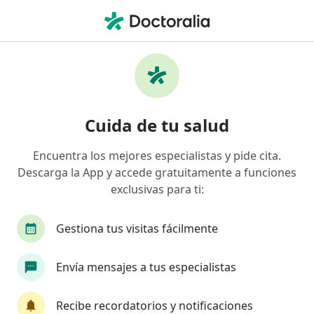
Men
¿Qué estás buscando?
Página De Inicio
Medicamentos
Niflamin Plniflamin Pl Forte
Niflamin plniflamin pl forte -
Cuida de tu salud
Información, expertos y
Encuentra los mejores especialistas y pide cita.
preguntas frecuentes
Descarga la App y accede gratuitamente a funciones
exclusivas para ti:
Gestiona tus visitas fácilmente
Información
Pregunta al Experto
Envía mensajes a tus especialistas
Uso de Niflamin plniflamin pl forte
Recibe recordatorios y notificaciones