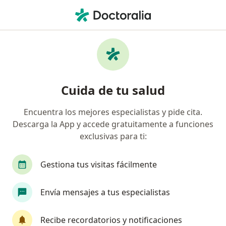
Men
¿Qué estás buscando?
Página De Inicio
Medicamentos
Norigynon
Norigynon - Información,
Cuida de tu salud
expertos y preguntas frecuentes
Encuentra los mejores especialistas y pide cita.
Descarga la App y accede gratuitamente a funciones
exclusivas para ti:
Información
Pregunta al Experto
Gestiona tus visitas fácilmente
Uso de Norigynon
Envía mensajes a tus especialistas
Recibe recordatorios y notificaciones