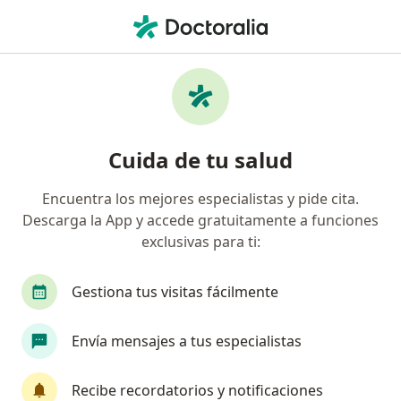
Men
¿Qué estás buscando?
Página De Inicio
Medicamentos
Pamox
Pamox - Información, expertos y
Cuida de tu salud
preguntas frecuentes
Encuentra los mejores especialistas y pide cita.
Descarga la App y accede gratuitamente a funciones
exclusivas para ti:
Información
Pregunta al Experto
Gestiona tus visitas fácilmente
Uso de Pamox
Envía mensajes a tus especialistas
Recibe recordatorios y notificaciones