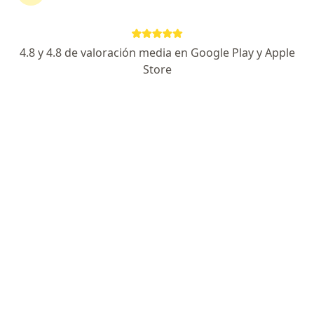
TipoAntihelmíntico de amplio espectro.
4.8 y 4.8 de valoración media en Google Play y Apple
Preguntas sobre Pamox
Store
Nuestros expertos han respondido 191 preguntas
sobre Pamox
Hacer una pregunta
Le mandaron 3 tabletas de pamox a mi hijo de
14 años que pesa 56 kilos
Es correcto?
Dra. Diana Paola Sánchez Lugo
Medico alternativo, Médico general
Bogotá