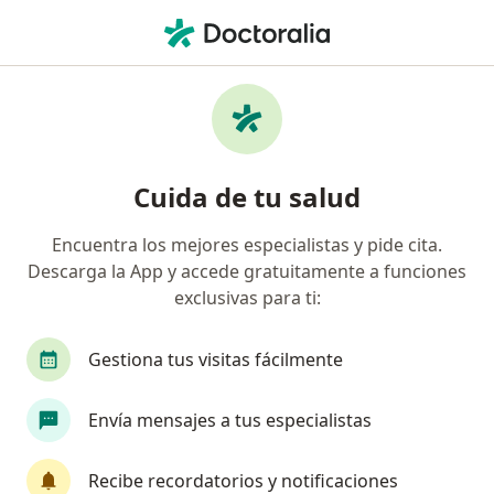
Men
¿Qué estás buscando?
Página De Inicio
Medicamentos
Reparil Gel
Reparil gel - Información,
Cuida de tu salud
expertos y preguntas frecuentes
Encuentra los mejores especialistas y pide cita.
Descarga la App y accede gratuitamente a funciones
exclusivas para ti:
Información
Pregunta al Experto
Gestiona tus visitas fácilmente
Uso de Reparil gel
Envía mensajes a tus especialistas
Recibe recordatorios y notificaciones