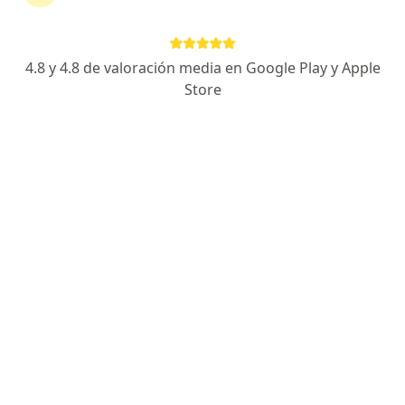
TipoAntiinflamatorio tópico.
4.8 y 4.8 de valoración media en Google Play y Apple
Preguntas sobre Reparil gel
Store
Nuestros expertos han respondido 102 preguntas
sobre Reparil gel
Hacer una pregunta
Si apliqué reparil a mi bebé, la puedo bañar
después?
Dra. Paola Jimena Soler Rincon
Pediatra
Bogotá