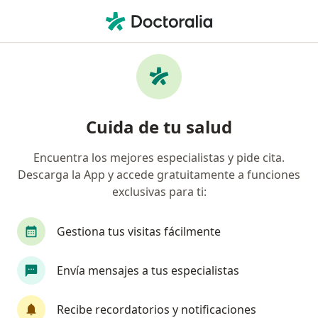
Men
¿Qué estás buscando?
Página De Inicio
Medicamentos
Trigentax
Trigentax - Información,
Cuida de tu salud
expertos y preguntas frecuentes
Encuentra los mejores especialistas y pide cita.
Descarga la App y accede gratuitamente a funciones
exclusivas para ti:
Información
Pregunta al Experto
Gestiona tus visitas fácilmente
Uso de Trigentax
Envía mensajes a tus especialistas
Recibe recordatorios y notificaciones