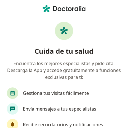
Men
¿Qué estás buscando?
Página De Inicio
Medicamentos
Tusimed
Tusimed - Información, expertos
Cuida de tu salud
y preguntas frecuentes
Encuentra los mejores especialistas y pide cita.
Descarga la App y accede gratuitamente a funciones
exclusivas para ti:
Información
Pregunta al Experto
Gestiona tus visitas fácilmente
Uso de Tusimed
Envía mensajes a tus especialistas
Recibe recordatorios y notificaciones