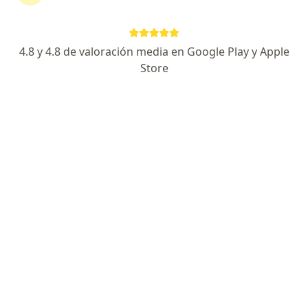
TipoMucolítico. Broncodilatador.
4.8 y 4.8 de valoración media en Google Play y Apple
Preguntas sobre Tusimed
Store
Nuestros expertos han respondido 29 preguntas
sobre Tusimed
Hacer una pregunta
El tusimed puede genera más tos de la q tiene
como efecto secundario
Dra. Maria Cristina Cerón Cerón
Pediatra
Bogotá