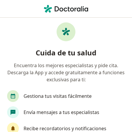
Men
Médico Estético • Pereira, Risaralda
Filtros
Mapa
Médicos estéticos en Pereira
Cuida de tu salud
Encuentra los mejores especialistas y pide cita.
Descarga la App y accede gratuitamente a funciones
exclusivas para ti:
Gestiona tus visitas fácilmente
Nuevo perfil en Doctoralia
Envía mensajes a tus especialistas
Dr. Sebastian Gutiérrez
Médico estético, Médico general
Recibe recordatorios y notificaciones
2 opiniones