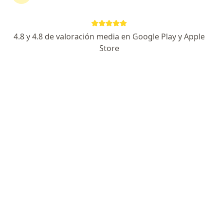
Dirección
En línea
4.8 y 4.8 de valoración media en Google Play y Apple
Carrera 18 12-75, Pereira
•
Mapa
Store
Consulta presencial
Visita Medicina Estética
$ 170.000
Este especialista no ofrece reserva de cita en línea en esta dirección.
Solicita una cita
Especialistas disponibles
Estos especialistas se encuentran fuera de Pereira,
Risaralda, en zonas cercanas a tu búsqueda