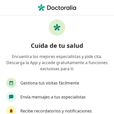
Men
Médico General • La Florida, Bello, Antioquia
Filtros
Seguro
Mapa
Médicos generales en La Florida, Bello
Cuida de tu salud
Encuentra los mejores especialistas y pide cita.
¿Cuál es tu compañía aseguradora?
Descarga la App y accede gratuitamente a funciones
Compañía De Medicina Prepagada Colsanitas S.A.
exclusivas para ti:
Gestiona tus visitas fácilmente
Envía mensajes a tus especialistas
Recibe recordatorios y notificaciones