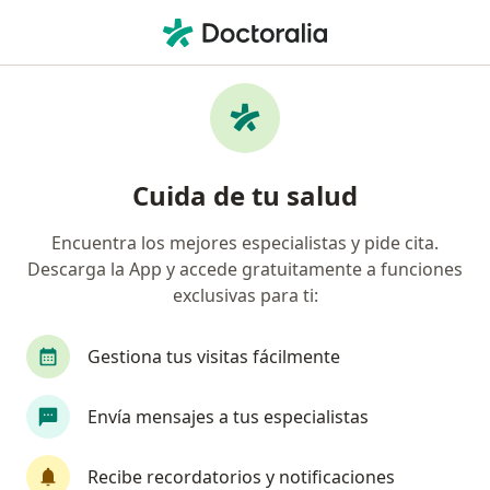
Men
Médico General • Florida Blanca, Cartagena, Bolívar
Filtros
Seguro
Mapa
Médicos generales en Florida Blanca,
Cuida de tu salud
Cartagena
Encuentra los mejores especialistas y pide cita.
Descarga la App y accede gratuitamente a funciones
¿Cuál es tu compañía aseguradora?
exclusivas para ti:
Pan American Life De Colombia Compañía De Segur
Gestiona tus visitas fácilmente
Envía mensajes a tus especialistas
Recibe recordatorios y notificaciones