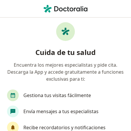
Men
Médico General • El Recreo, Cartagena, Bolívar
Filtros
Seguro
Mapa
Médicos generales en El Recreo, Cartagena
Cuida de tu salud
Encuentra los mejores especialistas y pide cita.
¿Cuál es tu compañía aseguradora?
Descarga la App y accede gratuitamente a funciones
Allianz Seguros S.A.
Coomeva Medicina Prepag
exclusivas para ti:
Gestiona tus visitas fácilmente
Envía mensajes a tus especialistas
Recibe recordatorios y notificaciones