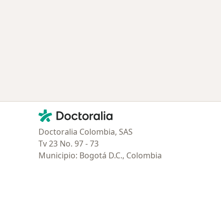
Contacto
Doctoralia - Página de inicio
Doctoralia Colombia, SAS
Tv 23 No. 97 - 73
Municipio: Bogotá D.C., Colombia