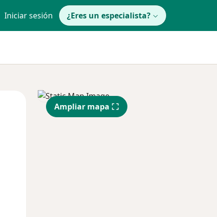
Iniciar sesión
¿Eres un especialista?
Mar
Mié
Jue
Ampliar mapa
11 Ago
12 Ago
13 Ago