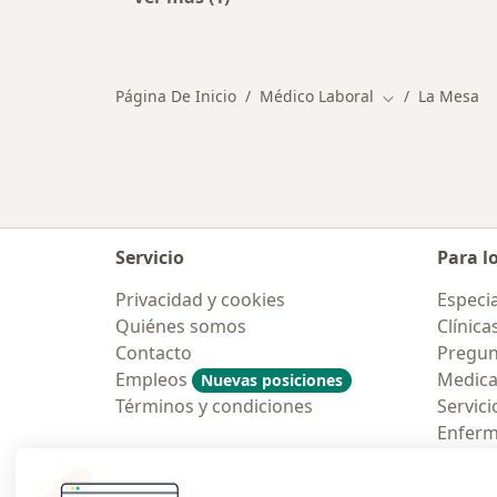
Más en esta categoría: Ciudades ce
Página De Inicio
Médico Laboral
La Mesa
Cambiar de ci
Servicio
Para l
Privacidad y cookies
Especia
Quiénes somos
Clínica
Contacto
Pregun
Empleos
Medic
Nuevas posiciones
Términos y condiciones
Servici
Enfer
Pregun
Aplicac