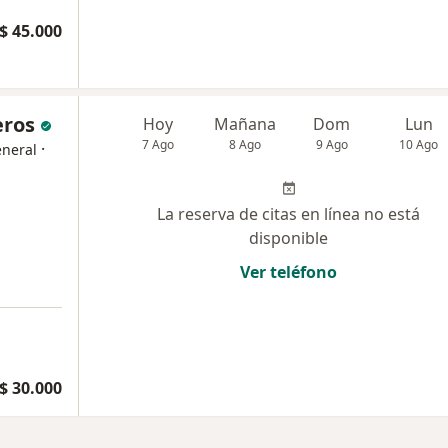
$ 45.000
eros
Hoy
Mañana
Dom
Lun
7 Ago
8 Ago
9 Ago
10 Ago
·
eneral
La reserva de citas en línea no está
disponible
Ver teléfono
$ 30.000