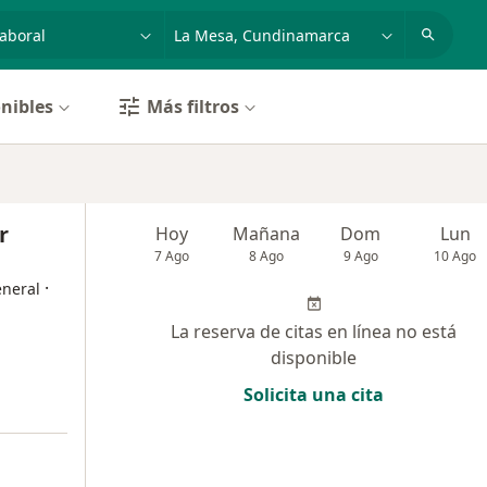
dad, enfermedad o nombre
p. ej. Bogotá
nibles
Más filtros
r
Hoy
Mañana
Dom
Lun
7 Ago
8 Ago
9 Ago
10 Ago
·
eneral
La reserva de citas en línea no está
disponible
Solicita una cita