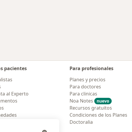
rcanas a La Mesa
udad
os pacientes
Para profesionales
listas
Planes y precios
s
Para doctores
ta al Experto
Para clinicas
amentos
Noa Notes
nuevo
os
Recursos gratuitos
medades
Condiciones de los Planes
tas Frecuentes
Doctoralia
ión para móvil