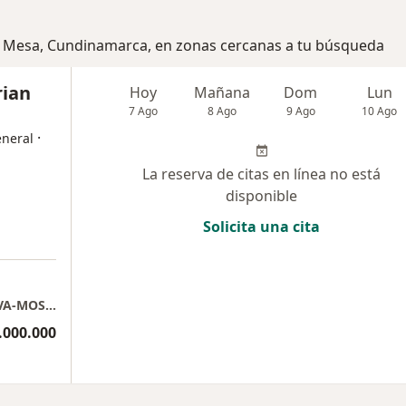
La Mesa, Cundinamarca, en zonas cercanas a tu búsqueda
rian
Hoy
Mañana
Dom
Lun
7 Ago
8 Ago
9 Ago
10 Ago
·
eneral
La reserva de citas en línea no está
disponible
Solicita una cita
a
Consulta Domiciliaria en MADRID-FACATATIVA-MOSQUERA-FUNZA-BOGOTA A DISPONIBILIDAD
.000.000