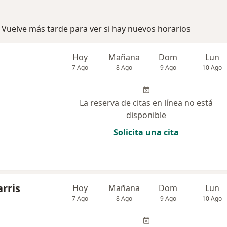
 Vuelve más tarde para ver si hay nuevos horarios
a
Hoy
Mañana
Dom
Lun
7 Ago
8 Ago
9 Ago
10 Ago
La reserva de citas en línea no está
disponible
Solicita una cita
rris
Hoy
Mañana
Dom
Lun
7 Ago
8 Ago
9 Ago
10 Ago