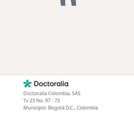
Contacto
Doctoralia - Página de inicio
Doctoralia Colombia, SAS
Tv 23 No. 97 - 73
Municipio: Bogotá D.C., Colombia