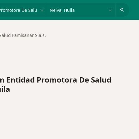
dad, enfermedad o nombre
p. ej. Bogotá
Salud Famisanar S.a.s.
n Entidad Promotora De Salud
ila