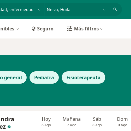
dad, enfermedad o nombre
p. ej. Bogotá
nibles
Seguro
Más filtros
o general
Pediatra
Fisioterapeuta
andra
Hoy
Mañana
Sáb
Dom
ez
6 Ago
7 Ago
8 Ago
9 Ago