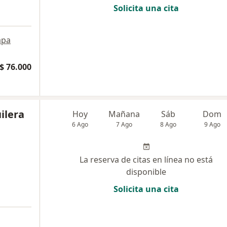
Solicita una cita
pa
$ 76.000
ilera
Hoy
Mañana
Sáb
Dom
6 Ago
7 Ago
8 Ago
9 Ago
La reserva de citas en línea no está
disponible
Solicita una cita