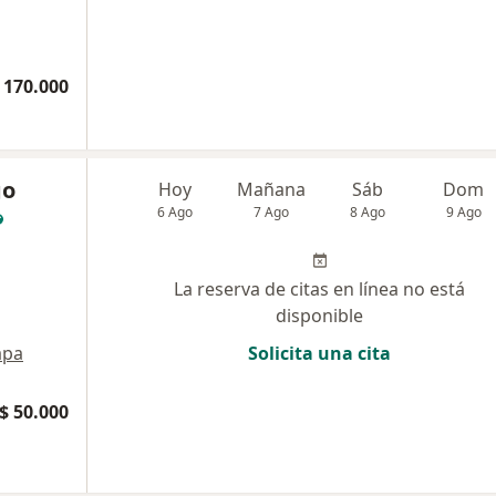
 170.000
go
Hoy
Mañana
Sáb
Dom
6 Ago
7 Ago
8 Ago
9 Ago
La reserva de citas en línea no está
disponible
pa
Solicita una cita
$ 50.000