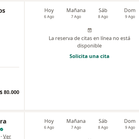
os
Hoy
Mañana
Sáb
Dom
6 Ago
7 Ago
8 Ago
9 Ago
La reserva de citas en línea no está
disponible
Solicita una cita
$ 80.000
dra
Hoy
Mañana
Sáb
Dom
6 Ago
7 Ago
8 Ago
9 Ago
·
Ver