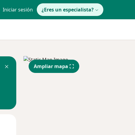
Iniciar sesión
¿Eres un especialista?
Ampliar mapa
Lun
Mar
Mié
10 Ago
11 Ago
12 Ago