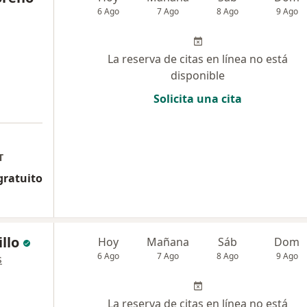
6 Ago
7 Ago
8 Ago
9 Ago
La reserva de citas en línea no está
disponible
Solicita una cita
T
gratuito
illo
Hoy
Mañana
Sáb
Dom
6 Ago
7 Ago
8 Ago
9 Ago
s
La reserva de citas en línea no está