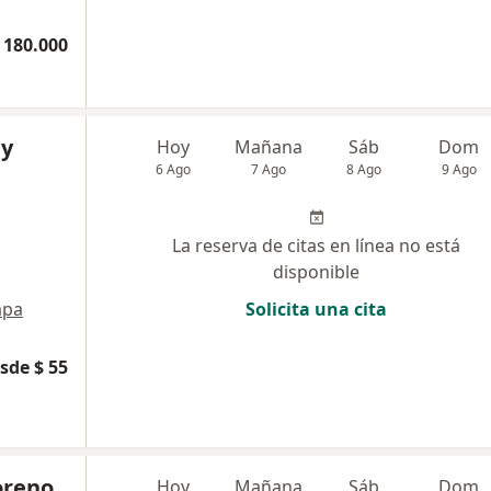
 180.000
ly
Hoy
Mañana
Sáb
Dom
6 Ago
7 Ago
8 Ago
9 Ago
La reserva de citas en línea no está
disponible
pa
Solicita una cita
sde $ 55
oreno
Hoy
Mañana
Sáb
Dom