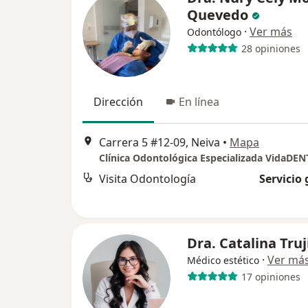
Quevedo
·
Ver más
Odontólogo
28 opiniones
Dirección
En línea
Carrera 5 #12-09, Neiva
•
Mapa
Clínica Odontológica Especializada VidaDEN
Visita Odontología
Servicio 
Dra. Catalina Truj
·
Ver má
Médico estético
17 opiniones