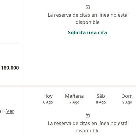
La reserva de citas en línea no está
disponible
Solicita una cita
 180.000
Hoy
Mañana
Sáb
Dom
6 Ago
7 Ago
8 Ago
9 Ago
·
Ver
al
La reserva de citas en línea no está
disponible