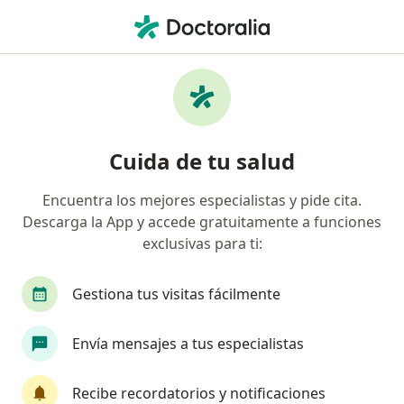
Men
Med Plus • Neiva, Huila
Página De Inicio
Neiva
Med Plus
Cuida de tu salud
Encuentra los mejores especialistas y pide cita.
Descarga la App y accede gratuitamente a funciones
exclusivas para ti:
Gestiona tus visitas fácilmente
Envía mensajes a tus especialistas
Recibe recordatorios y notificaciones