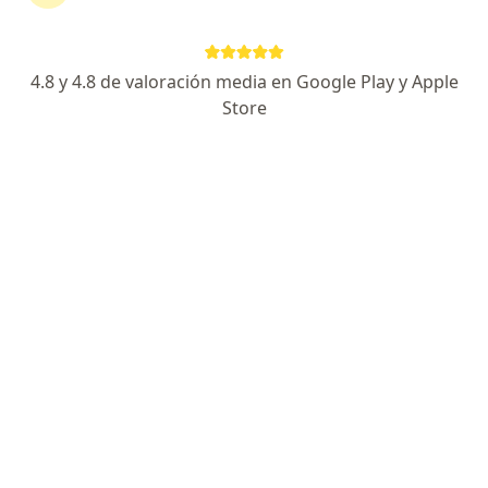
4.8 y 4.8 de valoración media en Google Play y Apple
No hemos encontrado ningún Med Plus en
Store
Neiva, Huila
Vuelve a buscar eliminando algún filtro:
Seguro
Servicio
Privacidad y cookies
Quiénes somos
Contacto