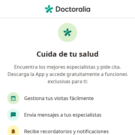
Men
Neumólogo Pediátrico • Cartagena, Bolívar
Filtros
Seguro:
Colmedica Medicina P
Neumólogos pediátricos recomendados de
Cuida de tu salud
Colmedica Medicina Prepagada S.A. en
Cartagena
Encuentra los mejores especialistas y pide cita.
Descarga la App y accede gratuitamente a funciones
exclusivas para ti:
Gestiona tus visitas fácilmente
Envía mensajes a tus especialistas
Dra. Eyleen De La Ossa Castellar
Recibe recordatorios y notificaciones
Neumóloga pediátrica