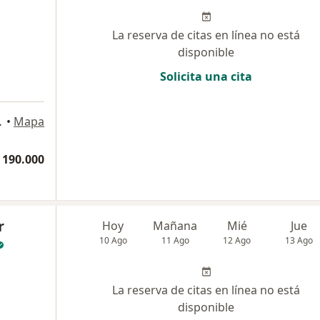
La reserva de citas en línea no está
disponible
Solicita una cita
pa, Cartagena
•
Mapa
 190.000
r
Hoy
Mañana
Mié
Jue
10 Ago
11 Ago
12 Ago
13 Ago
La reserva de citas en línea no está
disponible