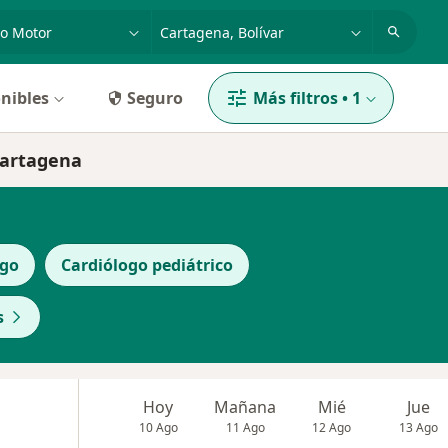
dad, enfermedad o nombre
p. ej. Bogotá
nibles
Seguro
Más filtros
•
1
Cartagena
ogo
Cardiólogo pediátrico
s
Hoy
Mañana
Mié
Jue
10 Ago
11 Ago
12 Ago
13 Ago