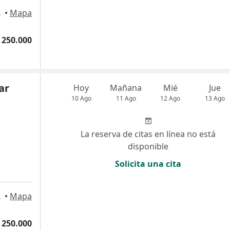
artagena
•
Mapa
 250.000
ar
Hoy
Mañana
Mié
Jue
10 Ago
11 Ago
12 Ago
13 Ago
La reserva de citas en línea no está
disponible
Solicita una cita
artagena
•
Mapa
 250.000