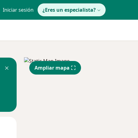
Iniciar sesión
¿Eres un especialista?
Ampliar mapa
Vie
Sáb
Dom
14 Ago
15 Ago
16 Ago