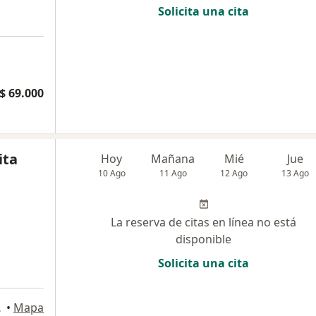
Solicita una cita
a
$ 69.000
ita
Hoy
Mañana
Mié
Jue
10 Ago
11 Ago
12 Ago
13 Ago
La reserva de citas en línea no está
disponible
Solicita una cita
artagena
•
Mapa