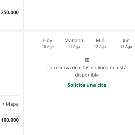
 250.000
Hoy
Mañana
Mié
Jue
10 Ago
11 Ago
12 Ago
13 Ago
La reserva de citas en línea no está
disponible
Solicita una cita
artagena
•
Mapa
 100.000