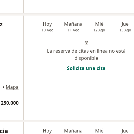
z
Hoy
Mañana
Mié
Jue
10 Ago
11 Ago
12 Ago
13 Ago
La reserva de citas en línea no está
disponible
Solicita una cita
artagena
•
Mapa
 250.000
cia
Hoy
Mañana
Mié
Jue