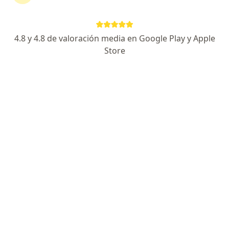
4.8 y 4.8 de valoración media en Google Play y Apple
Store
No hemos encontrado ningún Neumólogo
pediátrico en Montería, Córdoba
Vuelve a buscar eliminando algún filtro: