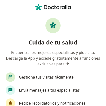
Men
Neumólogo Pediátrico • Montería, Córdoba
Búsquedas relacionadas
Enfermedades más tratadas
Apnea del sueño en Montería
Cuida de tu salud
Bronquiolitis en Montería
Encuentra los mejores especialistas y pide cita.
Asma en niños en Montería
Descarga la App y accede gratuitamente a funciones
Neumonía en Montería
exclusivas para ti:
Asma en Montería
Gestiona tus visitas fácilmente
Envía mensajes a tus especialistas
Página De Inicio
Neumólogo Pediátrico
Montería
Coomeva Medicina Prepagada
Recibe recordatorios y notificaciones