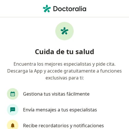
Men
Bronquiolitis • Montería, Córdoba
Filtros
• 1
Seguro
Mapa
Especialistas en Bronquiolitis en Montería
Cuida de tu salud
Encuentra los mejores especialistas y pide cita.
¿Qué especialidad estás buscando?
Descarga la App y accede gratuitamente a funciones
Pediatra
Neumólogo pediátrico
Médico g
exclusivas para ti:
Gestiona tus visitas fácilmente
Envía mensajes a tus especialistas
Recibe recordatorios y notificaciones