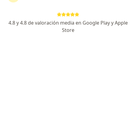
Consultorio Particular
Visita Odontología
Precio sin especificar
Este especialista no ofrece reserva de cita en línea en esta dirección.
4.8 y 4.8 de valoración media en Google Play y Apple
Store
Solicita una cita
Dra. Maria Teresa Carvajal Londoño
Odontólogo
Dirección 1
Dirección 2