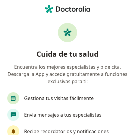
Men
Odontólogo • Caicedonia, Valle del Cauca
Filtros
Mapa
Odontólogos en Caicedonia
Cuida de tu salud
Encuentra los mejores especialistas y pide cita.
Descarga la App y accede gratuitamente a funciones
exclusivas para ti:
Gestiona tus visitas fácilmente
Dra. Maria Alejandra Correa
Envía mensajes a tus especialistas
Odontólogo
Carrera 16 #2 43, Caicedonia
•
Mapa
Recibe recordatorios y notificaciones