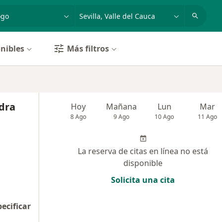
dad, enfermedad o nombre
p. ej. Bogotá
nibles
Más filtros
dra
Hoy
Mañana
Lun
Mar
8 Ago
9 Ago
10 Ago
11 Ago
La reserva de citas en línea no está
disponible
Solicita una cita
pecificar