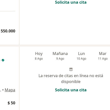
Solicita una cita
 550.000
Hoy
Mañana
Lun
Mar
o
8 Ago
9 Ago
10 Ago
11 Ago
La reserva de citas en línea no está
disponible
O LOS ANDES, Armenia
•
Mapa
Solicita una cita
$ 50