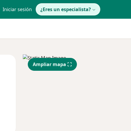
Iniciar sesión
¿Eres un especialista?
Mié
Jue
Vie
Ampliar mapa
12 Ago
13 Ago
14 Ago