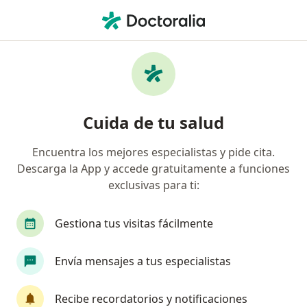
Men
Oftalmólogo • Bucaramanga, Santander
Filtros
Seguro:
Ecopetrol S.A.
Oftalmólogos recomendados de Ecopetrol
Cuida de tu salud
S.A. en Bucaramanga
Encuentra los mejores especialistas y pide cita.
Descarga la App y accede gratuitamente a funciones
exclusivas para ti:
Gestiona tus visitas fácilmente
Envía mensajes a tus especialistas
Dr. Leonardo Alvarez Osorio
·
Ver más
Oftalmólogo
Recibe recordatorios y notificaciones
782 opiniones