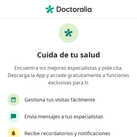
Men
Oncólogo Pediátrico • Medellín, Antioquia
Filtros
Mapa
Oncólogos pediátricos en Medellín
Cuida de tu salud
Encuentra los mejores especialistas y pide cita.
Descarga la App y accede gratuitamente a funciones
exclusivas para ti:
Gestiona tus visitas fácilmente
Catalina Gonzalez Vanegas
Envía mensajes a tus especialistas
Oncólogo pediátrico
Cl 19 No 42-152 Loma De Televida, Medellín
•
Mapa
Recibe recordatorios y notificaciones