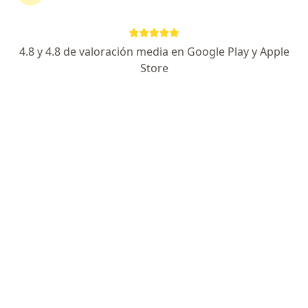
Este especialista no ofrece reserva de cita en línea en esta dirección.
Solicita una cita
4.8 y 4.8 de valoración media en Google Play y Apple
Store
Página De Inicio
Oncólogo Pediátrico
Medellín
Cambiar de ciudad
Servicio
Privacidad y cookies
Quiénes somos
Contacto
Empleos
Nuevas posiciones
Términos y condiciones