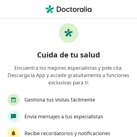
Men
Ortopedista Y Traumatólogo • Ibagué, Tolima
Búsquedas relacionadas
Enfermedades más tratadas
Osteoartritis en Ibagué
Cuida de tu salud
Desgarre de meniscos en Ibagué
Encuentra los mejores especialistas y pide cita.
Trauma en Ibagué
Descarga la App y accede gratuitamente a funciones
Dedo en Gatillo en Ibagué
exclusivas para ti:
Esguince del tobillo en Ibagué
Gestiona tus visitas fácilmente
Ver más (15)
Más en esta categoría: Enfermedades más tr
Envía mensajes a tus especialistas
Página De Inicio
Ortopedista Y Traumatólogo
Ibagué
Recibe recordatorios y notificaciones