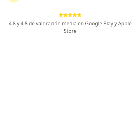
Medplus Medicina Prepagada
Cambiar de ciudad
4.8 y 4.8 de valoración media en Google Play y Apple
Store
No hemos encontrado ningún Ortopedista y
Traumatólogo en Ibagué, Tolima