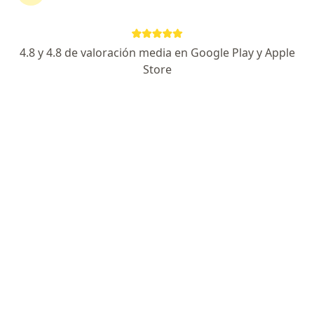
·
Ver más
Ortopedista y traumatólogo
68 opiniones
4.8 y 4.8 de valoración media en Google Play y Apple
Carrera 12 Sur, Vía Aeropuerto Perales #93-21 / Torre de Especialistas Medicadiz La Samaria, Ibagué
•
Mapa
Store
Consulta Privada
Acepta Colmedica Medicina Prepagada S.A.
Visita Ortopedia y Traumatología
Este especialista no ofrece reserva de cita en línea en esta dirección.
Solicita una cita