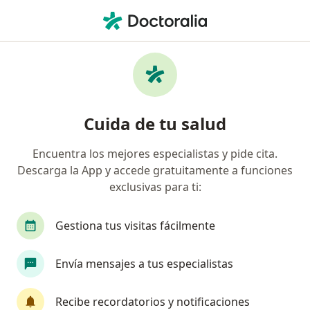
Men
Ortopedista Y Traumatólogo • Ibagué, Tolima
Filtros
Seguro:
Colmedica Medicina P
Ortopedistas y traumatólogos
Cuida de tu salud
recomendados de Colmedica Medicina
Prepagada S.A. en Ibagué
Encuentra los mejores especialistas y pide cita.
Descarga la App y accede gratuitamente a funciones
exclusivas para ti:
Gestiona tus visitas fácilmente
Envía mensajes a tus especialistas
Destacado
Recibe recordatorios y notificaciones
Dr. Helberth Augusto González Rico