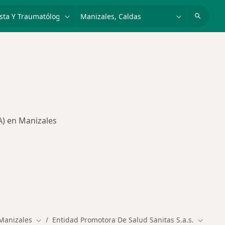
dad, enfermedad o nombre
p. ej. Bogotá
A) en Manizales
es más tratadas
Manizales
Entidad Promotora De Salud Sanitas S.a.s.
Cambiar de ciudad
Cambiar