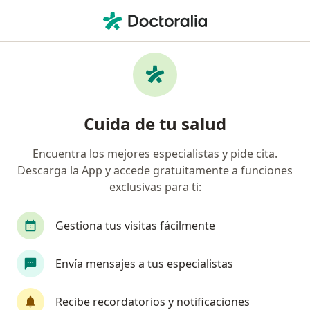
Men
Tendinitis • Manizales, Caldas
Filtros
• 1
Seguro
Mapa
Especialistas en Tendinitis en Manizales
Cuida de tu salud
Encuentra los mejores especialistas y pide cita.
¿Qué especialidad estás buscando?
Descarga la App y accede gratuitamente a funciones
Fisioterapeuta
Ortopedista y Traumatólogo
exclusivas para ti:
Gestiona tus visitas fácilmente
Envía mensajes a tus especialistas
Recibe recordatorios y notificaciones