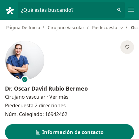
Men
¿Qué estás buscando?
Página De Inicio
Cirujano Vascular
Piedecuesta
Osc
Cambiar 
Dr.
Oscar David Rubio Bermeo
sobre las especializaciones
Cirujano vascular
·
Ver más
Piedecuesta
2 direcciones
Núm. Colegiado: 16942462
Información de contacto