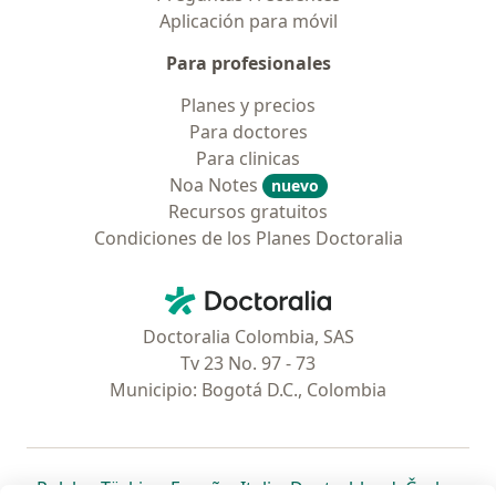
Aplicación para móvil
Para profesionales
Planes y precios
Para doctores
Para clinicas
Noa Notes
nuevo
Recursos gratuitos
Condiciones de los Planes Doctoralia
Contacto
Doctoralia - Página de inicio
Doctoralia Colombia, SAS
Tv 23 No. 97 - 73
Municipio: Bogotá D.C., Colombia
se abre en una nueva pestaña
se abre en una nueva pestaña
se abre en una nueva pestaña
se abre en una nueva pes
se abre en 
se a
Polska
,
Türkiye
,
España
,
Italia
,
Deutschland
,
Česko
,