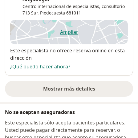
Centro internacional de especialistas, consultorio
713 Sur,
Piedecuesta
681011
Ampliar
se abre en una nueva pestañ
Disponibilidad
Este especialista no ofrece reserva online en esta
dirección
¿Qué puedo hacer ahora?
Mostrar más detalles
sobre la dirección
No se aceptan aseguradoras
Este especialista sólo acepta pacientes particulares.
Usted puede pagar directamente para reservar, o
buscar otro especialista que acepte su aseguradora.