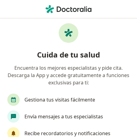
Men
Cirujano Vascular • Bogotá, Cundinamarca
Filtros
Seguro
Mapa
Cirujanos vasculares en Bogotá
Cuida de tu salud
Encuentra los mejores especialistas y pide cita.
¿Cuál es tu compañía aseguradora?
Descarga la App y accede gratuitamente a funciones
Compañía De Medicina Prepagada Colsanitas S.A.
exclusivas para ti:
Gestiona tus visitas fácilmente
Envía mensajes a tus especialistas
Recibe recordatorios y notificaciones