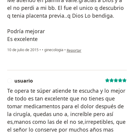
el no perdi a mi bb. El fue el unico q descubrio
q tenia placenta previa..q Dios Lo bendiga.
Podría mejorar
Es excelente
en opinión del usuario paciente
10 de julio de 2015
•
•
ginecologia
•
Reportar
usuario
U
Te opera te súper atiende te escucha y lo mejor
de todo es tan excelente que no tienes que
tomar medicamentos para el dolor después de
la cirugía, quedas uno a, increíble pero así
es,manos como las de el no se,irrepetibles, que
el señor lo conserve por muchos años mas