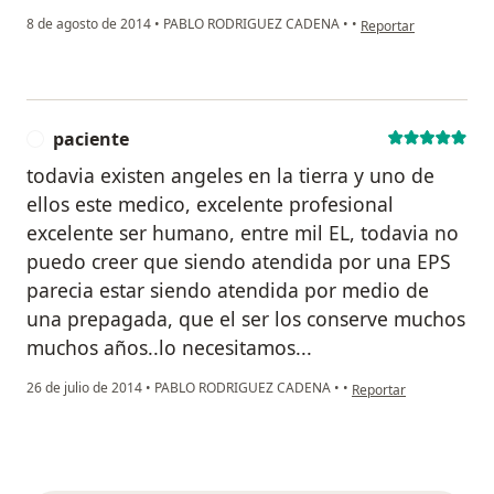
en opinión del usuari
8 de agosto de 2014
•
PABLO RODRIGUEZ CADENA
•
•
Reportar
paciente
P
todavia existen angeles en la tierra y uno de
ellos este medico, excelente profesional
excelente ser humano, entre mil EL, todavia no
puedo creer que siendo atendida por una EPS
parecia estar siendo atendida por medio de
una prepagada, que el ser los conserve muchos
muchos años..lo necesitamos...
en opinión del usuario 
26 de julio de 2014
•
PABLO RODRIGUEZ CADENA
•
•
Reportar