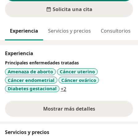
Solicita una cita
Experiencia
Servicios y precios
Consultorios
Experiencia
Principales enfermedades tratadas
Amenaza de aborto
Cáncer uterino
Cáncer endometrial
Cáncer ovárico
a11y_sr_more_diseases
Diabetes gestacional
+2
Mostrar más detalles
sobre la experiencia
Servicios y precios