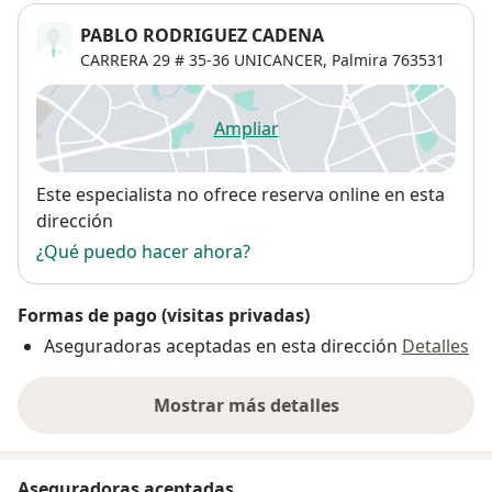
PABLO RODRIGUEZ CADENA
CARRERA 29 # 35-36 UNICANCER,
Palmira
763531
Ampliar
se abre en una nueva pestañ
Disponibilidad
Este especialista no ofrece reserva online en esta
dirección
¿Qué puedo hacer ahora?
Formas de pago (visitas privadas)
Aseguradoras aceptadas en esta dirección
Detalles
Mostrar más detalles
sobre la dirección
Aseguradoras aceptadas