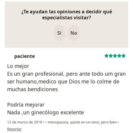
¿Te ayudan las opiniones a decidir qué
especialistas visitar?
Si
No
paciente
P
Lo mejor
Es un gran profesional, pero ante todo um gran
ser humano,medico que Dios me lo colme de
muchas bendiciones
Podría mejorar
Nada ,un ginecólogo excelente
12 de marzo de 2018
•
•
menopausia, quiste en un seno, pero bien
•
en opinión del usuario paciente
Reportar