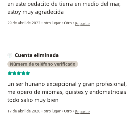
en este pedacito de tierra en medio del mar,
estoy muy agradecida
en opinión del usuario Alina María 
29 de abril de 2022
•
otro lugar
•
Otro
•
Reportar
Cuenta eliminada
Número de teléfono verificado
un ser hunano excepcional y gran profesional,
me opero de miomas, quistes y endometriosis
todo salio muy bien
en opinión del usuario Cuenta elimi
17 de abril de 2020
•
otro lugar
•
Otro
•
Reportar