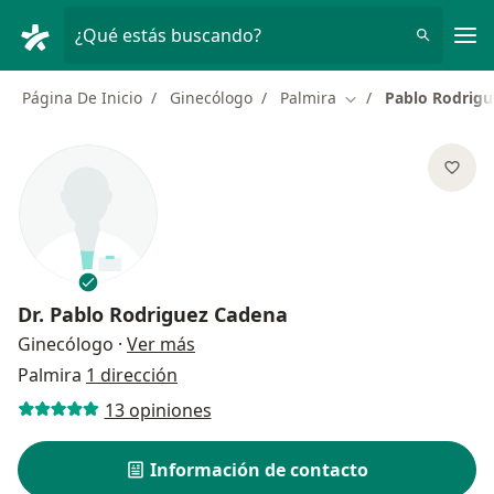
Men
¿Qué estás buscando?
Página De Inicio
Ginecólogo
Palmira
Pablo Rodrig
Cambiar de ciudad
Dr.
Pablo Rodriguez Cadena
sobre las especializaciones
Ginecólogo
·
Ver más
Palmira
1 dirección
13 opiniones
Información de contacto