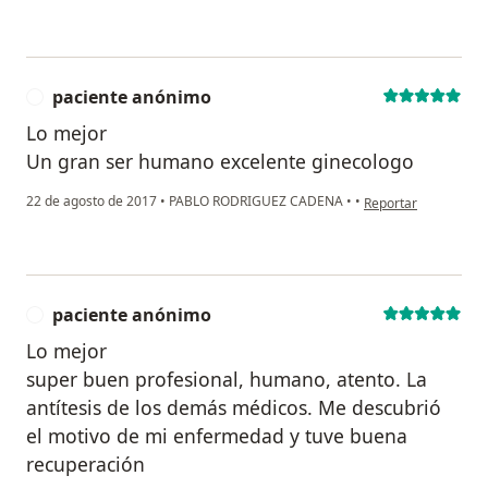
paciente anónimo
P
Lo mejor
Un gran ser humano excelente ginecologo
en opinión del usua
22 de agosto de 2017
•
PABLO RODRIGUEZ CADENA
•
•
Reportar
paciente anónimo
P
Lo mejor
super buen profesional, humano, atento. La
antítesis de los demás médicos. Me descubrió
el motivo de mi enfermedad y tuve buena
recuperación