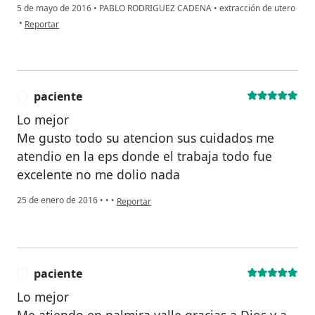
5 de mayo de 2016
•
PABLO RODRIGUEZ CADENA
•
extracción de utero
en opinión del usuario paciente anónimo
•
Reportar
paciente
P
Lo mejor
Me gusto todo su atencion sus cuidados me
atendio en la eps donde el trabaja todo fue
excelente no me dolio nada
en opinión del usuario paciente
25 de enero de 2016
•
•
•
Reportar
paciente
P
Lo mejor
Me atiendo en palmira valle.gracias a Dios y a