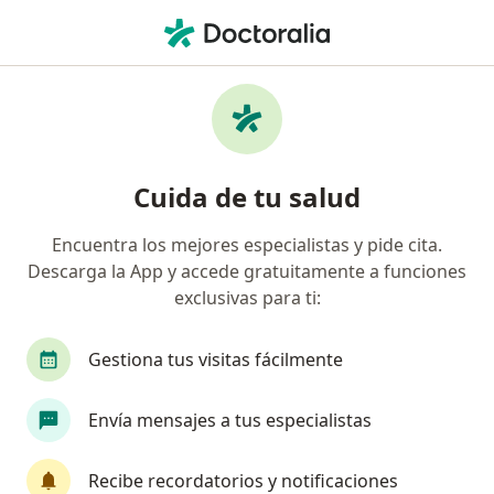
Men
Pediatra • Buga, Valle del Cauca
Filtros
Seguro:
Previser
M
Pediatras recomendados de Previser en
Cuida de tu salud
Buga
Encuentra los mejores especialistas y pide cita.
Descarga la App y accede gratuitamente a funciones
exclusivas para ti:
Gestiona tus visitas fácilmente
Envía mensajes a tus especialistas
Dra. Paola Andrea Duque Ramirez.
·
Ver más
Pediatra
Recibe recordatorios y notificaciones
82 opiniones