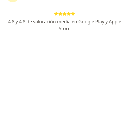
610 opiniones
Enfoque en el paciente y su familia
4.8 y 4.8 de valoración media en Google Play y Apple
Cuidado integral
Store
Empatía, amabilidad y buen trato
Dirección 1
Dirección 2
En línea
Calle 34 # 43 - 66, Medellín
•
Mapa
San Diego - Consultorio 1209 - Torre Sur Centro Comercial San Diego
Acepta Bmi Colombia Compañía De Seguros De
Vida S.A.
Consulta del adolescente
Este especialista no ofrece reserva de cita en línea en esta dirección.
Solicita una cita