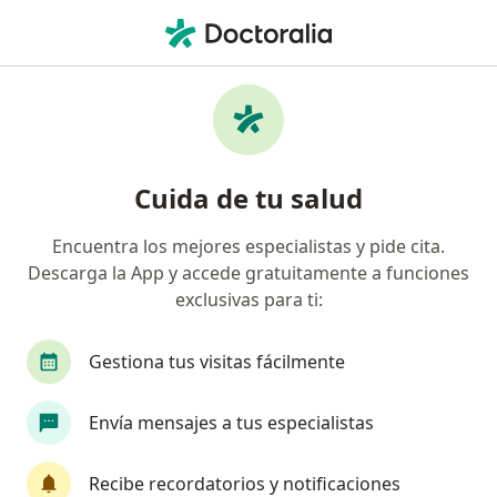
Men
Pediatra • Medellín, Antioquia
Filtros
Seguro:
Bmi Colombia Compañ
Pediatras recomendados de Bmi Colombia
Cuida de tu salud
Compañía De Seguros De Vida S.A. en
Medellín
Encuentra los mejores especialistas y pide cita.
Descarga la App y accede gratuitamente a funciones
exclusivas para ti:
Gestiona tus visitas fácilmente
Envía mensajes a tus especialistas
Dr. Martin Toro-Ramos
Recibe recordatorios y notificaciones
Pediatra, Endocrinólogo pediátrico