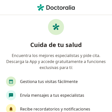
Men
Pediatra • Medellín, Antioquia
Filtros
Seguro:
Mapfre Colombia Vida
Pediatras recomendados de Mapfre
Cuida de tu salud
Colombia Vida Seguros S.A. en Medellín
Encuentra los mejores especialistas y pide cita.
Descarga la App y accede gratuitamente a funciones
exclusivas para ti:
Gestiona tus visitas fácilmente
Envía mensajes a tus especialistas
Dr. Juan Rodrigo Lopera Ramírez
·
Ver más
Pediatra
Recibe recordatorios y notificaciones
5 opiniones