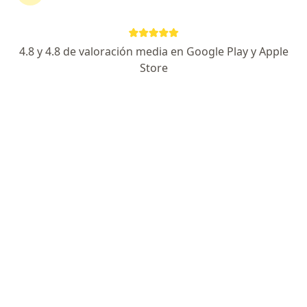
Calle 19a # 44-25 Edificio SALUD Y SERVICIOS, consultorio 2317, sector ciudad del rio, Medellín
•
Mapa
Consultorio privado
Acepta Metlife Colombia Seguros De Vida S.A.
4.8 y 4.8 de valoración media en Google Play y Apple
Este especialista no ofrece reserva de cita en línea en esta dirección.
Store
Solicita una cita
Búsquedas relacionadas
Enfermedades más tratadas
Bronquiolitis en Medellín
Asma en niños en Medellín
Dermatitis atópica en Medellín
Neumonía en Medellín
Obesidad en niños y adolescentes en Medellín