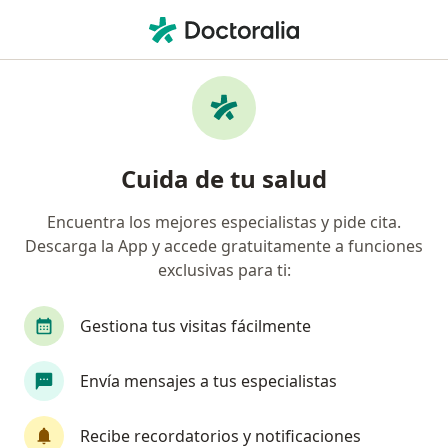
Men
Pediatra • Medellín, Antioquia
Filtros
Seguro:
Metlife Colombia Seg
Pediatras recomendados de Metlife
Cuida de tu salud
Colombia Seguros De Vida S.A. en Medellín
Encuentra los mejores especialistas y pide cita.
Descarga la App y accede gratuitamente a funciones
exclusivas para ti:
Gestiona tus visitas fácilmente
Envía mensajes a tus especialistas
Dr. Juan David Londoño Restrepo
·
Ver más
Pediatra
Recibe recordatorios y notificaciones