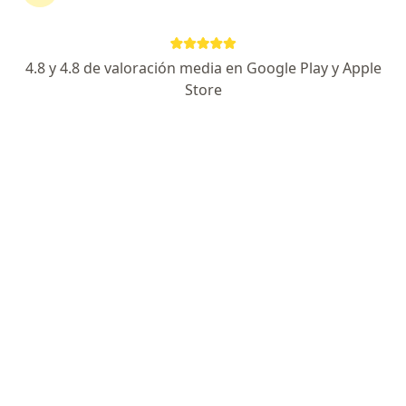
Enviar mensaje
4.8 y 4.8 de valoración media en Google Play y Apple
Store
Experiencia
Servicios y precios
Consultorios
Experiencia
2
2
Formación
Aseguradoras aceptadas
Soy una profesional preocupada por un espacio
adecuado y escuhar a cada paciente para tener los
mejores resultados
Principales enfermedades tratadas
a11y_sr_more_diseases
Hipoacusia
+8