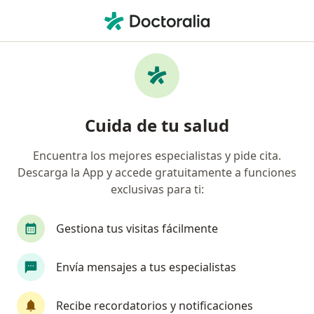
Men
¿Qué estás buscando?
Página De Inicio
Audiólogo
Envigado
Clara Mónica 
Cambiar de ciudad
Cuida de tu salud
Encuentra los mejores especialistas y pide cita.
Descarga la App y accede gratuitamente a funciones
exclusivas para ti:
Dra.
Clara Mónica García Restrepo
sobre las especializaciones
Audiólogo
·
Ver más
Gestiona tus visitas fácilmente
Envigado
2 direcciones
20 opiniones
Envía mensajes a tus especialistas
Agendar cita
Recibe recordatorios y notificaciones