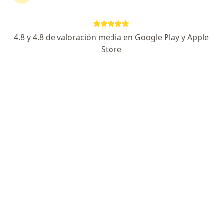
continuar tu tratamiento sin salir de casa. Si lo
necesitas, también puedes reservar una cita
presencial.
4.8 y 4.8 de valoración media en Google Play y Apple
Store
Mostrar especialistas
¿Cómo funciona?
Expertos en sordera
Gloria Medina Hernández
Fonoaudiólogo
Santa Marta