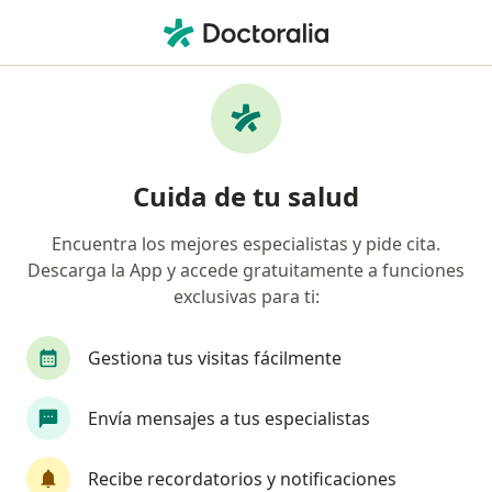
Men
¿Qué estás buscando?
Página De Inicio
Enfermedades
Sordera
Sordera - Información, expertos
Cuida de tu salud
y preguntas frecuentes
Encuentra los mejores especialistas y pide cita.
Descarga la App y accede gratuitamente a funciones
exclusivas para ti:
Información
Pregunta al Experto
Gestiona tus visitas fácilmente
Envía mensajes a tus especialistas
No descuides tu salud
Escoge la consulta en línea para empezar o
Recibe recordatorios y notificaciones