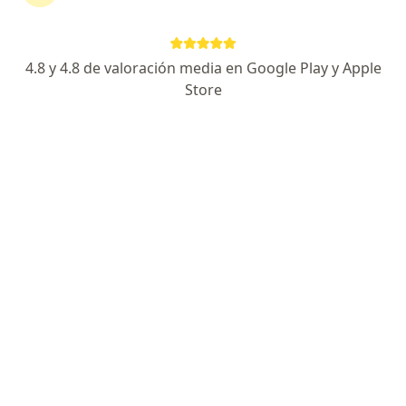
Dra. Cindy Vanessa Ojeda Enríquez
Perinatóloga, Pediatra, Neonatóloga
21 opiniones
4.8 y 4.8 de valoración media en Google Play y Apple
Dirección 1
Dirección 2
Dirección 3
En lín
Store
Km 2 Vía Chía Cajicá Consultorio 221 Costado Occidental, Frente al Centro Comercial Fontanar, Chía
•
Mapa
Edificio Belenus Chía, Cundinamarca
Este especialista no ofrece reserva de cita en línea en esta dirección.
Solicita una cita