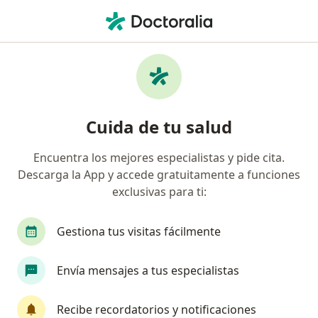
Men
Perinatólogo • Cajicá, Cundinamarca
Filtros
Seguro
Mapa
Perinatología en Cajicá
Cuida de tu salud
Encuentra los mejores especialistas y pide cita.
¿Cuál es tu compañía aseguradora?
Descarga la App y accede gratuitamente a funciones
exclusivas para ti:
Gestiona tus visitas fácilmente
Envía mensajes a tus especialistas
Recibe recordatorios y notificaciones