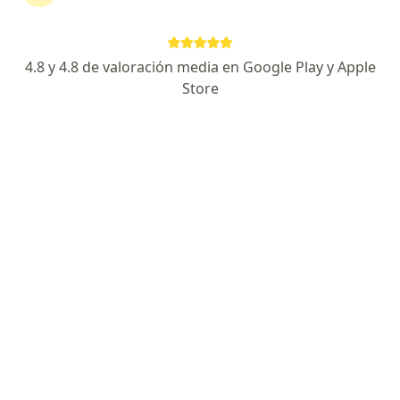
RESPUESTA DEL PROFESIONAL:
4.8 y 4.8 de valoración media en Google Play y Apple
Si te pusiste Nofertyl durante los
primeros 5 días de tu menstruación,
Store
estás protegida de inmediato.
Si fue fuera de esos días, debes
esperar 7 días o usar preservativo.
¿Que se puede tomar para el dolor menstrual si estoy tomando
amitriptilina?
¿Que se puede tomar para el dolor
menstrual si estoy tomando
amitriptilina?