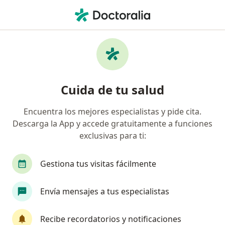
Men
¿Qué estás buscando?
Página De Inicio
Ginecólogo
Ginecólogo Medellín
Cristina Cruz
Preguntas
Preguntas de pacientes
(3)
Cuida de tu salud
Encuentra los mejores especialistas y pide cita.
Me aplique la inyección nofertly por primera vez, una de las
Descarga la App y accede gratuitamente a funciones
recomendaciones es no tener relaciones
exclusivas para ti:
Me aplique la inyección nofertly por
primera vez, una de las
Gestiona tus visitas fácilmente
recomendaciones es no tener
relaciones ese mes de aplicación si no
Envía mensajes a tus especialistas
despues despues de su segunda
aplicación?
Recibe recordatorios y notificaciones