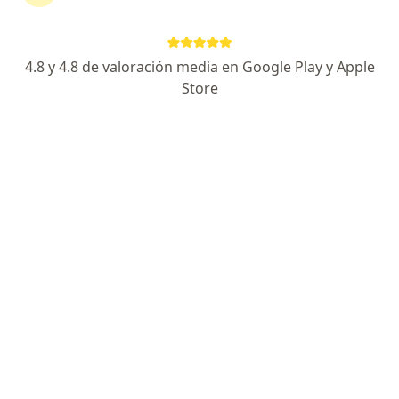
Buenas tardes
Es necesario una valoración completa
de sus genitales por un ginecólogo,
4.8 y 4.8 de valoración media en Google Play y Apple
para determinar el origen y las
Store
características de la masa que
manifiestas. Todo sangrado uterino…
Le invitamos a una visita
Control ginecológico
$ 150.000
Agendar cita
Me hice una ecografía transvaginal y me salió utero mide
55x30x35mm en sentido longitudinal antero p