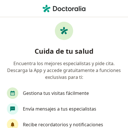
Men
¿Qué estás buscando?
Página De Inicio
Ginecólogo
Ginecólogo Barranquilla
Dewi Acosta Mendoza
Preguntas
Preguntas de pacientes
(19)
Cuida de tu salud
Encuentra los mejores especialistas y pide cita.
por que voto como una masa por mi bulva y tengo mas de 15
Descarga la App y accede gratuitamente a funciones
dias con el periodo
exclusivas para ti:
por que voto como una masa por mi
bulva y tengo mas de 15 dias con el
Gestiona tus visitas fácilmente
periodo
Envía mensajes a tus especialistas
RESPUESTA DEL PROFESIONAL:
Recibe recordatorios y notificaciones