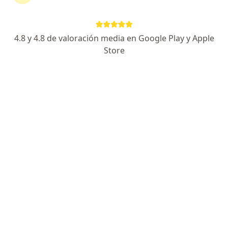
RESPUESTA DEL PROFESIONAL:
4.8 y 4.8 de valoración media en Google Play y Apple
Revisa estas dando la dosis correcta
(100 mg de mebendazol), el mebutar
Store
contiene 200 mg en 5 ml, debe dar 2,5
ml una vez al día por 3 días. Si es
correcta la dosis y se estan
presentando sintomas…
A mi hija de 3 años 7 mese le mandaron 20ml de vermisen de
400mg es correcta la dosis?
A mi hija de 3 años 7 mese le mandaron
20ml de vermisen de 400mg es
correcta la dosis?