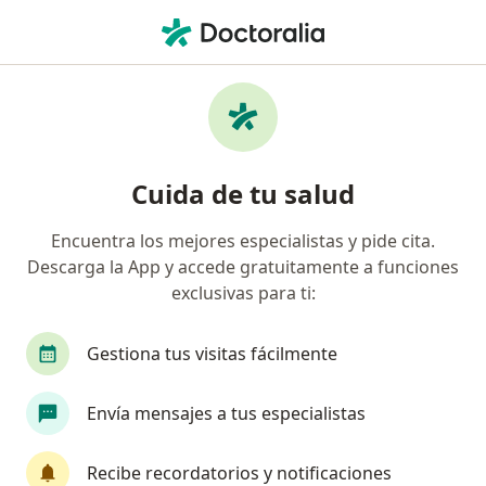
Men
¿Qué estás buscando?
Página De Inicio
Pediatra
Pediatra Cartagena
Jader Rojas Cardeño
Preguntas
Preguntas de pacientes
(23)
Cuida de tu salud
Encuentra los mejores especialistas y pide cita.
Buenas ....voy por el segundo día de mebutar en mi niño de
Descarga la App y accede gratuitamente a funciones
cuatro años... Estás dos noches , se retu
exclusivas para ti:
Buenas ....voy por el segundo día de
mebutar en mi niño de cuatro años...
Gestiona tus visitas fácilmente
Estás dos noches , se retuerce, llora
dormido , se mueve mucho , se queja
Envía mensajes a tus especialistas
.....esto será normal?
Desde ya agradecida
Recibe recordatorios y notificaciones