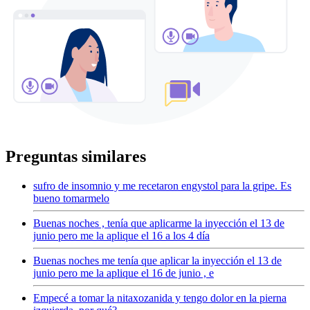
Preguntas similares
sufro de insomnio y me recetaron engystol para la gripe. Es
bueno tomarmelo
Buenas noches , tenía que aplicarme la inyección el 13 de
junio pero me la aplique el 16 a los 4 día
Buenas noches me tenía que aplicar la inyección el 13 de
junio pero me la aplique el 16 de junio , e
Empecé a tomar la nitaxozanida y tengo dolor en la pierna