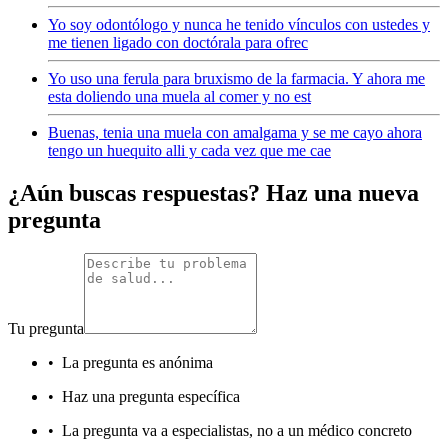
Yo soy odontólogo y nunca he tenido vínculos con ustedes y
me tienen ligado con doctórala para ofrec
Yo uso una ferula para bruxismo de la farmacia. Y ahora me
esta doliendo una muela al comer y no est
Buenas, tenia una muela con amalgama y se me cayo ahora
tengo un huequito alli y cada vez que me cae
¿Aún buscas respuestas? Haz una nueva
pregunta
Tu pregunta
•
La pregunta es anónima
•
Haz una pregunta específica
•
La pregunta va a especialistas, no a un médico concreto