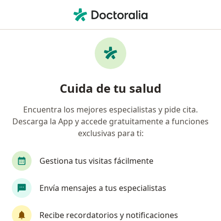
Men
Terapeuta Complementario • Comuna 3, Cali, Valle del Cauca
Filtros
Seguro
Mapa
Profesionales en medicina complementaria
Cuida de tu salud
en Comuna 3, Cali
Encuentra los mejores especialistas y pide cita.
Descarga la App y accede gratuitamente a funciones
¿Cuál es tu compañía aseguradora?
exclusivas para ti:
Suramericana S.A.
Coomeva Medicina Prepaga
Gestiona tus visitas fácilmente
Envía mensajes a tus especialistas
Recibe recordatorios y notificaciones