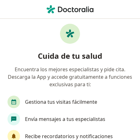
Men
¿Qué estás buscando?
Página De Inicio
Servicios
Atadura De Hemorroides
Es un procedimiento para extirpar , que son vasos
Cuida de tu salud
sanguíneos extendidos y abultados en el ano y el
recto bajo. Las bandas cortan la circulación
Encuentra los mejores especialistas y pide cita.
sanguínea de las hemorroides, causando que se
Descarga la App y accede gratuitamente a funciones
encojan y se desprendan.
exclusivas para ti:
Gestiona tus visitas fácilmente
Información
Pregunta al Experto
Envía mensajes a tus especialistas
Recibe recordatorios y notificaciones