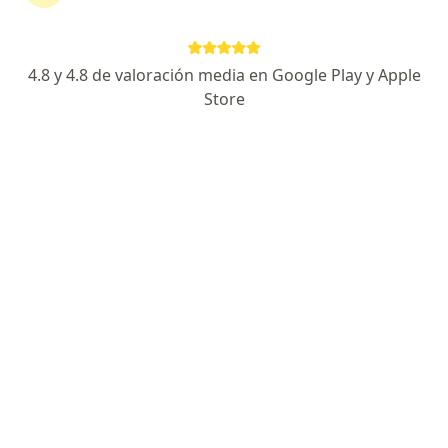
Hola hace dos días me salió una hemorroide ,
4.8 y 4.8 de valoración media en Google Play y Apple
la tengo muy inflamada y sangra , ademas me
duele mucho , eso es normal? Además no
Store
puedo caminar casi
Dr. Juan Manuel Troncoso de la Ossa
Proctólogo
Barranquilla
No es normal, pida cita prioritaria
Buenas noches una pregunta. Las eps cubren
una operación de hemorroides?