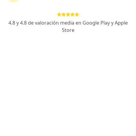
Quiénes somos
Contacto
Empleos
Nuevas posiciones
Términos y condiciones
4.8 y 4.8 de valoración media en Google Play y Apple
Store
Para los pacientes
Especialistas
Clínicas
Pregunta al Experto
Medicamentos
Servicios
Enfermedades
Preguntas Frecuentes
Aplicación para móvil
Para profesionales
Planes y precios
Para doctores
Para clinicas