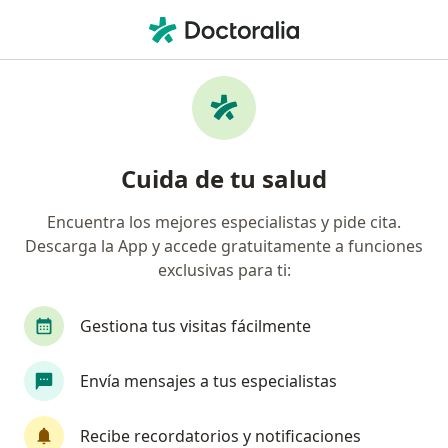
Men
¿Qué estás buscando?
Página De Inicio
Servicios
Biodescodificación
Cuida de tu salud
Encuentra los mejores especialistas y pide cita.
Información
Pregunta al Experto
Descarga la App y accede gratuitamente a funciones
exclusivas para ti:
Gestiona tus visitas fácilmente
Envía mensajes a tus especialistas
Servicio
Privacidad y cookies
Recibe recordatorios y notificaciones