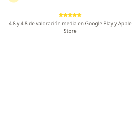
Quiénes somos
Contacto
Empleos
Nuevas posiciones
Términos y condiciones
4.8 y 4.8 de valoración media en Google Play y Apple
Store
Para los pacientes
Especialistas
Clínicas
Pregunta al Experto
Medicamentos
Servicios
Enfermedades
Preguntas Frecuentes
Aplicación para móvil
Para profesionales
Planes y precios
Para doctores
Para clinicas