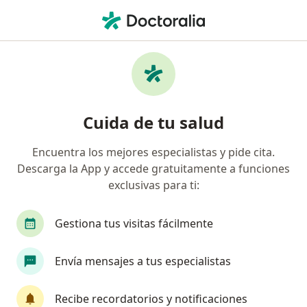
Men
Consulta De Ortopedia Y Traumatología • Envigado, Antioquia
Filtros
• 1
Seguro
Mapa
Especialistas en Consulta de Ortopedia y
Cuida de tu salud
Traumatología Envigado
Encuentra los mejores especialistas y pide cita.
Descarga la App y accede gratuitamente a funciones
¿Qué especialidad estás buscando?
exclusivas para ti:
Ortopedista y Traumatólogo
Dermatólogo
Gestiona tus visitas fácilmente
Envía mensajes a tus especialistas
Recibe recordatorios y notificaciones