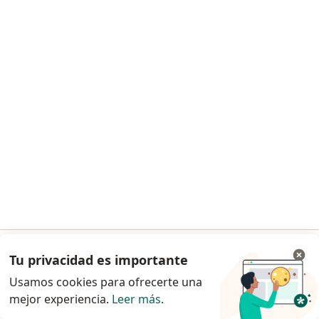
Solicita una cita
Lisette Carolina Sánchez Fermín
Internista
Cra 48 #50 Sur - 128 / Torré medida piso 13, consultorio 1319, Sabaneta
•
Mapa
Torre Médica Centro Comercial Mayorca
Consulta en línea
desde $ 80.000
Tu privacidad es importante
Ir a la app
Este especialista no ofrece reserva de cita en línea en esta dirección.
Usamos cookies para ofrecerte una
mejor experiencia.
Leer más
.
Continuar en el navegador
Solicita una cita