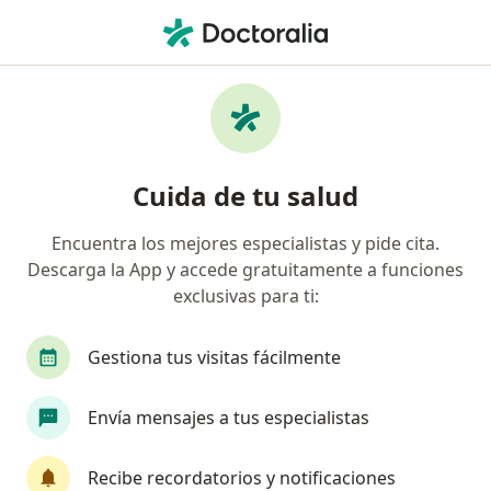
Men
Internista • Envigado, Antioquia
Filtros
Seguro
Mapa
Internistas en Envigado
Cuida de tu salud
Encuentra los mejores especialistas y pide cita.
¿Cuál es tu compañía aseguradora?
Descarga la App y accede gratuitamente a funciones
Compañía De Medicina Prepagada Colsanitas S.A.
exclusivas para ti:
Gestiona tus visitas fácilmente
Envía mensajes a tus especialistas
Recibe recordatorios y notificaciones