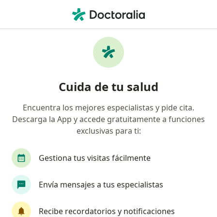
Men
Consulta Fisioterapia • Santander de Quilichao, Cauca
Filtros
• 1
Mapa
Especialistas en Consulta Fisioterapia
Cuida de tu salud
Santander de Quilichao
Encuentra los mejores especialistas y pide cita.
Descarga la App y accede gratuitamente a funciones
¿Qué especialidad estás buscando?
exclusivas para ti:
Fisioterapeuta
Gestiona tus visitas fácilmente
Envía mensajes a tus especialistas
Recibe recordatorios y notificaciones